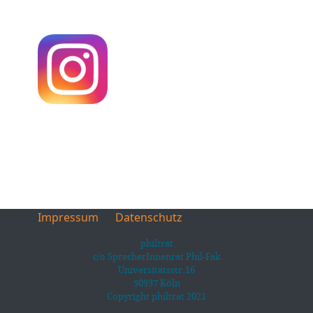
Impressum
Datenschutz
philtrat
c/o SprecherInnenrat Phil-Fak
Universitätsstr.16
50937 Köln
Copyright philtrat 2021